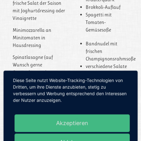
frische Salat der Saison
Brokkoli-Auflauf
mit Joghurtdressing oder
Spagetti mit
Vinaigrette
Tomaten-
Gemüsesoße
Minimozzarella an
Minitomaten in
Bandnudel mit
Hausdressing
frischen
Spinatlasagne (auf
Champignonsrahmsoße
Wunsch gerne
verschiedene Salate
Gemüselasagne)
wie Porreesalat,
Diese Seite nutzt Website-Tracking-Technologien von
Krautsalat,
frische Spätzle
Dritten, um ihre Dienste anzubieten, stetig zu
Schwedensalat und
verbessern und Werbung entsprechend den Interessen
viele mehr.
vegetarisches Pilzragout
der Nutzer anzuzeigen.
vegetarische Taler auf
hausgemachte
Zwiebelbett
Semmelknödel mit
Akzeptieren
Pfifferlingen
Rosmarinkartoffel
Gemüsebratlinge
Gemüsevariationen
mit