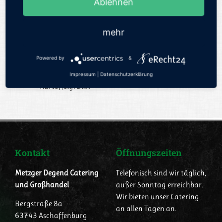
Ablehnen
Kartoffelsalat…….
oder stellen sie sich ihr
Wir haben eine
Buffet selbst
mehr
große Auswahl an
zusammen:
Gerichten für sie zur
Auswahl, bitte
Powered by
&
Gemüselasagne
sprechen sie uns
Spinatlasagne
Impressum
|
Datenschutzerklärung
darauf an
Kartoffelgratin
Kontakt
Öffnungszeiten
Metzger Degend Catering
Telefonisch sind wir täglich,
und Großhandel
außer Sonntag erreichbar.
Wir bieten unser Catering
Bergstraße 8a
an allen Tagen an.
63743 Aschaffenburg